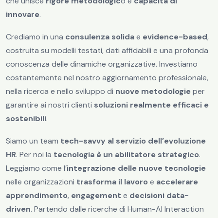
che unisce
rigore metodologic
o e
capacità di
innovare
.
Crediamo in una
consulenza solida
e
evidence-based
,
costruita su modelli testati, dati affidabili e una profonda
conoscenza delle dinamiche organizzative. Investiamo
costantemente nel nostro aggiornamento professionale,
nella ricerca e nello sviluppo di
nuove metodologie
per
garantire ai nostri clienti
soluzioni realmente efficaci e
sostenibili
.
Siamo un team
tech-savvy al servizio dell’evoluzione
HR
. Per noi la
tecnologia è un abilitatore strategico
.
Leggiamo come l’
integrazione delle nuove tecnologie
nelle organizzazioni
trasforma il lavoro
e
accelerare
apprendimento
,
engagement
e
decisioni data-
driven
. Partendo dalle ricerche di Human-AI Interaction