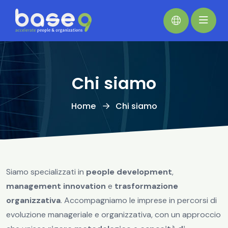
Chi siamo
Home
Chi siamo
Siamo specializzati in
people development
,
management innovation
e
trasformazione
organizzativa
. Accompagniamo le imprese in percorsi di
evoluzione manageriale e organizzativa, con un approccio