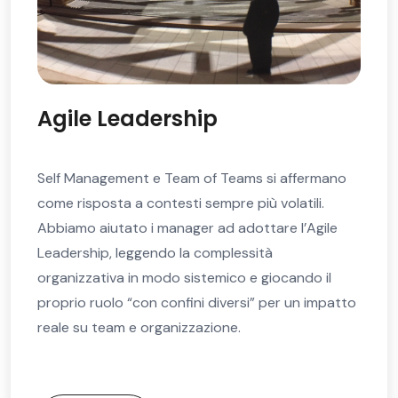
Nuovi modelli di Perfo
e Talent Management
fermano
Abbiamo ridisegnato sistemi di Talent e
tili.
Performance Management coerenti con 
’Agile
modelli organizzativi, partendo dal punt
partenza specifico di ogni organizzazio
ndo il
integrando i paradigmi di management 
un impatto
tecnologie digitali. Quelli che seguono 
esempi del nostro approccio in aziende d
settori.