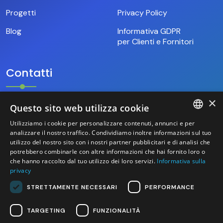
Progetti
Privacy Policy
Blog
Informativa GDPR
per Clienti e Fornitori
Contatti
×
Questo sito web utilizza cookie
+39.346.69.18.009
Utilizziamo i cookie per personalizzare contenuti, annunci e per
ITALIAN
analizzare il nostro traffico. Condividiamo inoltre informazioni sul tuo
hello@base9.it
utilizzo del nostro sito con i nostri partner pubblicitari e di analisi che
potrebbero combinarle con altre informazioni che hai fornito loro o
ENGLISH
Sede Legale
che hanno raccolto dal tuo utilizzo dei loro servizi.
Informativa sulla
Sestiere Cannaregio, 1156/B
privacy
Venezia (30121) – Italia
STRETTAMENTE NECESSARI
PERFORMANCE
TARGETING
FUNZIONALITÀ