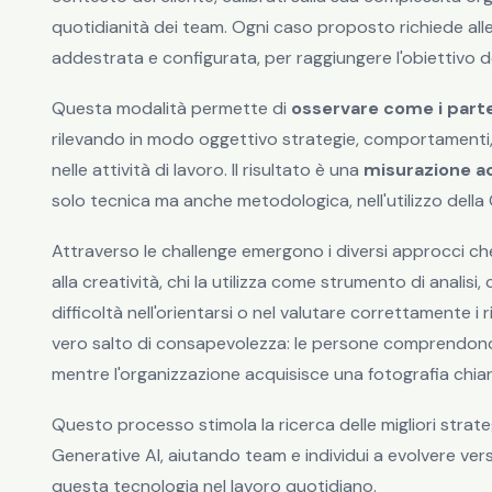
quotidianità dei team. Ogni caso proposto richiede all
addestrata e configurata, per raggiungere l'obiettivo de
Questa modalità permette di
osservare come i parte
rilevando in modo oggettivo strategie, comportamenti,
nelle attività di lavoro. Il risultato è una
misurazione acc
solo tecnica ma anche metodologica, nell'utilizzo della 
Attraverso le challenge emergono i diversi approcci ch
alla creatività, chi la utilizza come strumento di analisi
difficoltà nell'orientarsi o nel valutare correttamente i r
vero salto di consapevolezza: le persone comprendono me
mentre l'organizzazione acquisisce una fotografia chiara
Questo processo stimola la ricerca delle migliori strateg
Generative AI, aiutando team e individui a evolvere vers
questa tecnologia nel lavoro quotidiano.