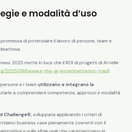
tegie e modalità d’uso
 promessa di potenzialre il lavoro di persone, team e
disattesa.
siness
2025 mette in luce che il ROI di progetti di AI nelle
.org/2025/08/beware-the-ai-experimentation-trap
).
 persone e i team
utilizzano e integrano la
i aiutarle a comprendere competenze, approcci e modalità
d Challenge©
, sviluppata a
pplicando i criteri di
ttiamo business case pienamente coerenti con il
anizzativa e sulle sfide reali che caratterizzano la