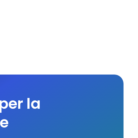
per la
 e