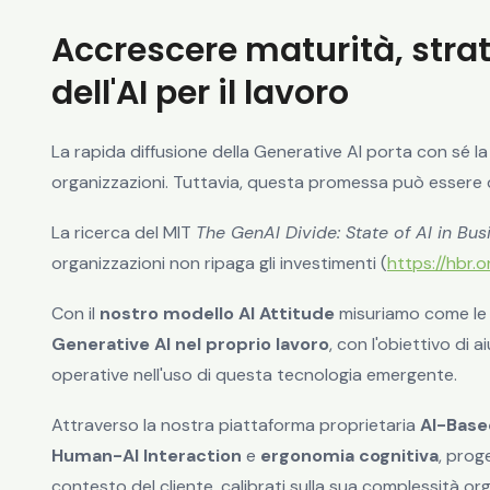
Accrescere maturità, stra
dell'AI per il lavoro
La rapida diffusione della Generative AI porta con sé la
organizzazioni. Tuttavia, questa promessa può essere 
La ricerca del MIT
The GenAI Divide: State of AI in Bu
organizzazioni non ripaga gli investimenti (
https://hbr
Con il
nostro modello AI Attitude
misuriamo come le
Generative AI nel proprio lavoro
, con l'obiettivo d
operative nell'uso di questa tecnologia emergente.
Attraverso
la nostra piattaforma proprietaria
AI-Base
Human-AI Interaction
e
ergonomia cognitiva
,
proge
contesto del cliente, calibrati sulla sua complessità org