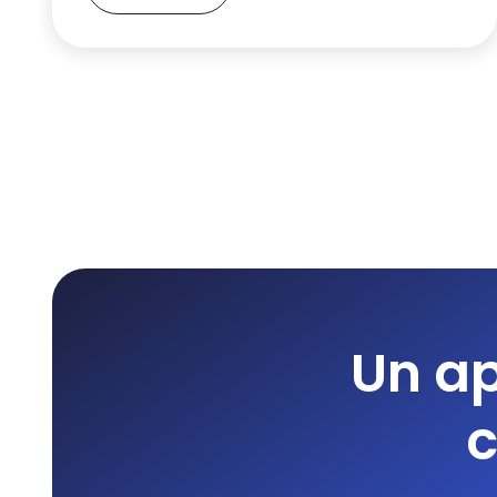
Un ap
c