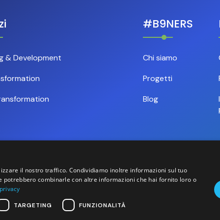
zi
#B9NERS
ng & Development
Chi siamo
nsformation
Progetti
ransformation
Blog
izzare il nostro traffico. Condividiamo inoltre informazioni sul tuo
 che potrebbero combinarle con altre informazioni che hai fornito loro o
 privacy
TARGETING
FUNZIONALITÀ
. - P.IVA/C.F. 04525700276 - Sito creato da Italia Multimedia 