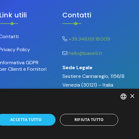
Link utili
Contatti
Contatti
+39.346.69.18.009
Privacy Policy
hello@base9.it
Informativa GDPR
Sede Legale
per Clienti e Fornitori
Sestiere Cannaregio, 1156/B
Venezia (30121) – Italia
×
ITALIAN
ACCETTA TUTTO
RIFIUTA TUTTO
ENGLISH
-
Web Agency Milano