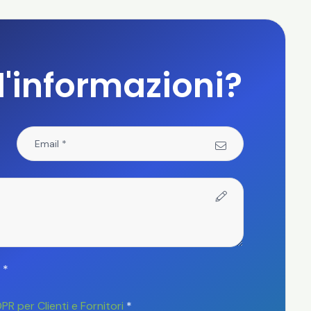
'informazioni?
*
PR per Clienti e Fornitori
*