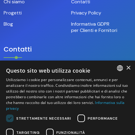
Chi siamo
Contatti
Progetti
Privacy Policy
Blog
Informativa GDPR
per Clienti e Fornitori
Contatti
×
Questo sito web utilizza cookie
+39.346.69.18.009
Utilizziamo i cookie per personalizzare contenuti, annunci e per
ITALIAN
analizzare il nostro traffico. Condividiamo inoltre informazioni sul tuo
hello@base9.it
utilizzo del nostro sito con i nostri partner pubblicitari e di analisi che
potrebbero combinarle con altre informazioni che hai fornito loro o
ENGLISH
Sede Legale
che hanno raccolto dal tuo utilizzo dei loro servizi.
Informativa sulla
Sestiere Cannaregio, 1156/B
privacy
Venezia (30121) – Italia
STRETTAMENTE NECESSARI
PERFORMANCE
TARGETING
FUNZIONALITÀ