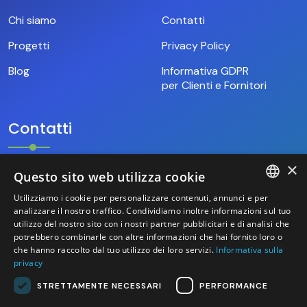
Chi siamo
Contatti
Progetti
Privacy Policy
Blog
Informativa GDPR
per Clienti e Fornitori
Contatti
×
Questo sito web utilizza cookie
+39.346.69.18.009
Utilizziamo i cookie per personalizzare contenuti, annunci e per
ITALIAN
analizzare il nostro traffico. Condividiamo inoltre informazioni sul tuo
hello@base9.it
utilizzo del nostro sito con i nostri partner pubblicitari e di analisi che
potrebbero combinarle con altre informazioni che hai fornito loro o
ENGLISH
Sede Legale
che hanno raccolto dal tuo utilizzo dei loro servizi.
Informativa sulla
Sestiere Cannaregio, 1156/B
privacy
Venezia (30121) – Italia
STRETTAMENTE NECESSARI
PERFORMANCE