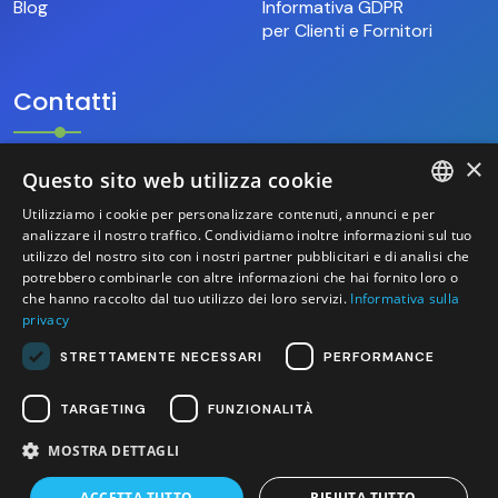
Blog
Informativa GDPR
per Clienti e Fornitori
Contatti
×
Questo sito web utilizza cookie
+39.346.69.18.009
Utilizziamo i cookie per personalizzare contenuti, annunci e per
ITALIAN
analizzare il nostro traffico. Condividiamo inoltre informazioni sul tuo
hello@base9.it
utilizzo del nostro sito con i nostri partner pubblicitari e di analisi che
potrebbero combinarle con altre informazioni che hai fornito loro o
ENGLISH
Sede Legale
che hanno raccolto dal tuo utilizzo dei loro servizi.
Informativa sulla
Sestiere Cannaregio, 1156/B
privacy
Venezia (30121) – Italia
STRETTAMENTE NECESSARI
PERFORMANCE
TARGETING
FUNZIONALITÀ
MOSTRA DETTAGLI
2026 base 9 S.r.l. - P.IVA/C.F. 04525700276 - Sito
creato da Italia Multimedia -
Web Agency Milano
ACCETTA TUTTO
RIFIUTA TUTTO