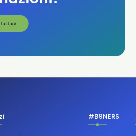
tattaci
zi
#B9NERS