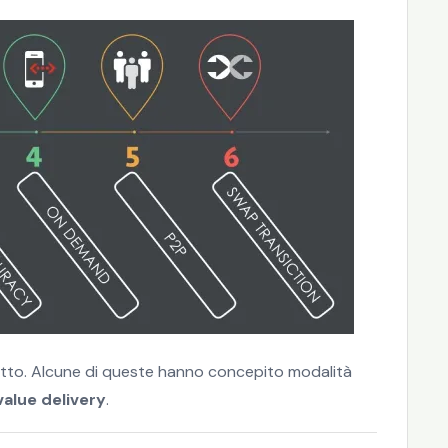
ogetto. Alcune di queste hanno concepito modalità
alue delivery
.