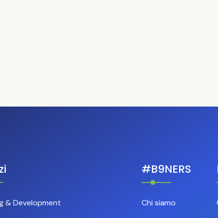
zi
#B9NERS
ng & Development
Chi siamo