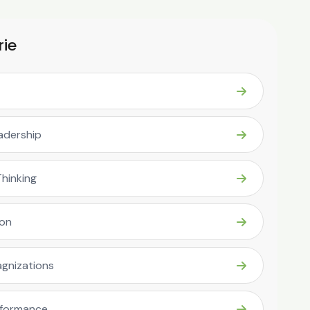
ie
eadership
Thinking
ion
gnizations
rformance