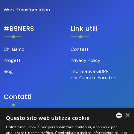
Work Transformation
#B9NERS
Link utili
Chi siamo
Contatti
Progetti
Privacy Policy
Blog
Informativa GDPR
per Clienti e Fornitori
Contatti
×
Questo sito web utilizza cookie
+39.346.69.18.009
Utilizziamo i cookie per personalizzare contenuti, annunci e per
ITALIAN
analizzare il nostro traffico. Condividiamo inoltre informazioni sul tuo
hello@base9.it