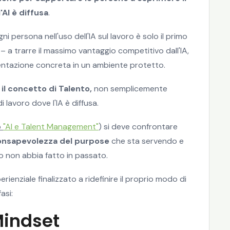
'AI è diffusa
.
 persona nell'uso dell'IA sul lavoro è solo il primo
– a trarre il massimo vantaggio competitivo dall'IA,
entazione concreta in un ambiente protetto.
il concetto di Talento,
non semplicemente
i lavoro dove l'IA è diffusa.
o
"AI e Talent Management"
) si deve confrontare
onsapevolezza del purpose
che sta servendo e
 non abbia fatto in passato.
enziale finalizzato a ridefinire il proprio modo di
asi:
Mindset