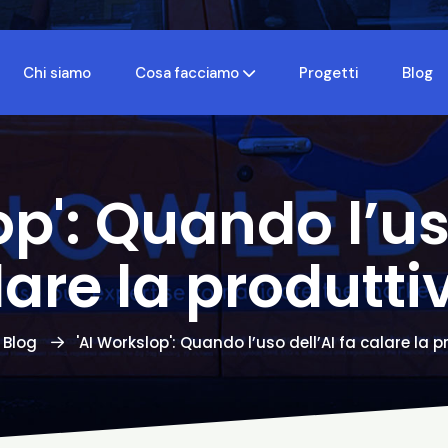
Chi siamo
Cosa facciamo
Progetti
Blog
op': Quando l’uso
are la produtti
Blog
'AI Workslop': Quando l’uso dell’AI fa calare la p