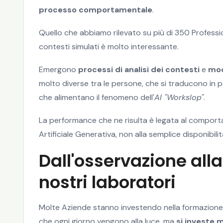
processo comportamentale
.
Quello che abbiamo rilevato su più di 350 Professi
contesti simulati è molto interessante.
Emergono
processi di analisi dei contesti
e
mod
molto diverse tra le persone, che si traducono in 
che alimentano il fenomeno dell'
AI "Workslop"
.
La performance che ne risulta è legata al comportam
Artificiale Generativa, non alla semplice disponibilit
Dall'osservazione alla
nostri laboratori
Molte Aziende stanno investendo nella formazione pe
che ogni giorno vengono alla luce, ma
si investe 