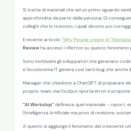
Si tratta di materiali che ad un primo sguardo semb
approfondita da parte della persona. Di conseguenza
colleghi che lo ricevono, i quali devono poi corregg
Il recente articolo
"Why People create AI "Workslop
Review
ha acceso i riflettori su questo fenomeno 
Sono moltissimi gli sviluppatori che generano codici 
e l'ecosistema IT genera così tanti bug che anche i
Manager che chiedono a ChatGPT di preparare slide 
proprio team, ma l'output riporta errori e propone
"AI Workslop"
definisce quel materiale – report, 
l'Intelligenza Artificiale ma privo di revisione, sostan
A questo si aggiunge il fenomeno del crescente utiliz