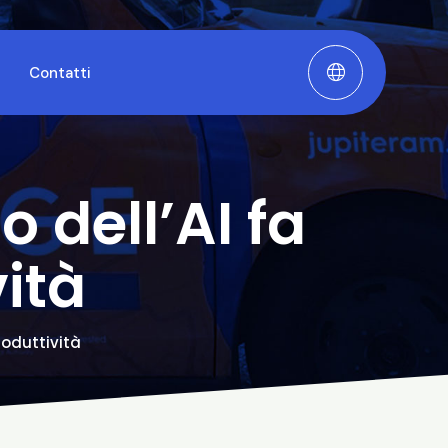
Contatti
 dell’AI fa
vità
roduttività