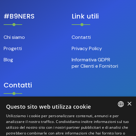
#B9NERS
Link utili
Chi siamo
Contatti
Progetti
Privacy Policy
Blog
Informativa GDPR
per Clienti e Fornitori
Contatti
×
Questo sito web utilizza cookie
+39.346.69.18.009
Utilizziamo i cookie per personalizzare contenuti, annunci e per
ITALIAN
analizzare il nostro traffico. Condividiamo inoltre informazioni sul tuo
hello@base9.it
utilizzo del nostro sito con i nostri partner pubblicitari e di analisi che
potrebbero combinarle con altre informazioni che hai fornito loro o
ENGLISH