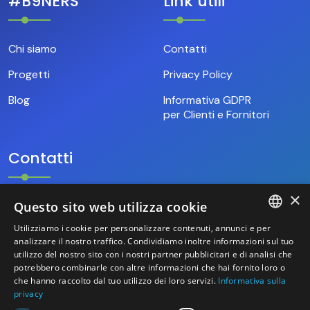
#B9NERS
Link utili
Chi siamo
Contatti
Progetti
Privacy Policy
Blog
Informativa GDPR
per Clienti e Fornitori
Contatti
×
Questo sito web utilizza cookie
+39.346.69.18.009
Utilizziamo i cookie per personalizzare contenuti, annunci e per
ITALIAN
analizzare il nostro traffico. Condividiamo inoltre informazioni sul tuo
hello@base9.it
utilizzo del nostro sito con i nostri partner pubblicitari e di analisi che
potrebbero combinarle con altre informazioni che hai fornito loro o
ENGLISH
Sede Legale
che hanno raccolto dal tuo utilizzo dei loro servizi.
Informativa sulla
Sestiere Cannaregio, 1156/B
privacy